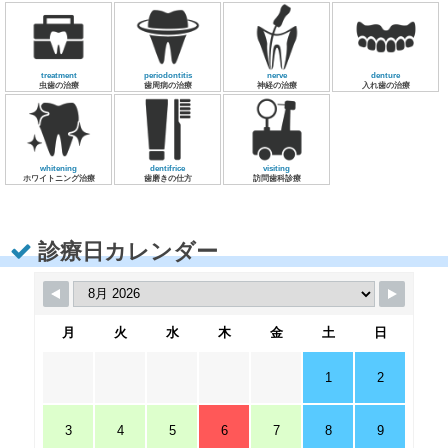
treatment
periodontitis
nerve
denture
虫歯の治療
歯周病の治療
神経の治療
入れ歯の治療
whitening
dentifrice
visiting
ホワイトニング治療
歯磨きの仕方
訪問歯科診療
診療日カレンダー
月
火
水
木
金
土
日
1
2
3
4
5
6
7
8
9