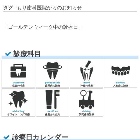
タグ :
もり歯科医院からのお知らせ
「
ゴールデンウィーク中の診療日
」
診療科目
treatment
periodontitis
nerve
denture
虫歯の治療
歯周病の治療
神経の治療
入れ歯の治療
whitening
dentifrice
visiting
ホワイトニング治療
歯磨きの仕方
訪問歯科診療
診療日カレンダー