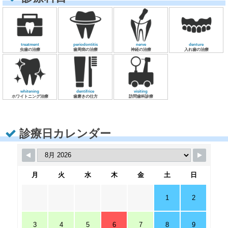
treatment
periodontitis
nerve
denture
虫歯の治療
歯周病の治療
神経の治療
入れ歯の治療
whitening
dentifrice
visiting
ホワイトニング治療
歯磨きの仕方
訪問歯科診療
診療日カレンダー
月
火
水
木
金
土
日
1
2
3
4
5
6
7
8
9