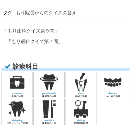
タグ :
もり院長からのクイズの答え
「
もり歯科クイズ第９問
」
「
もり歯科クイズ第７問
」
診療科目
treatment
periodontitis
nerve
denture
虫歯の治療
歯周病の治療
神経の治療
入れ歯の治療
whitening
dentifrice
visiting
ホワイトニング治療
歯磨きの仕方
訪問歯科診療