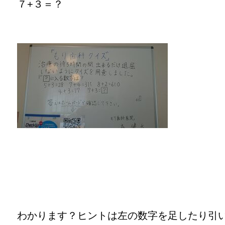
７+３＝？
わかります？ヒントは左の数字を足したり引