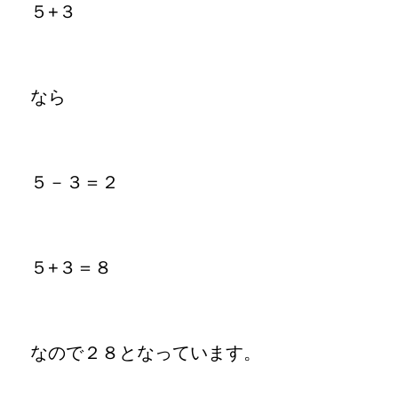
５+３
なら
５－３＝２
５+３＝８
なので２８となっています。