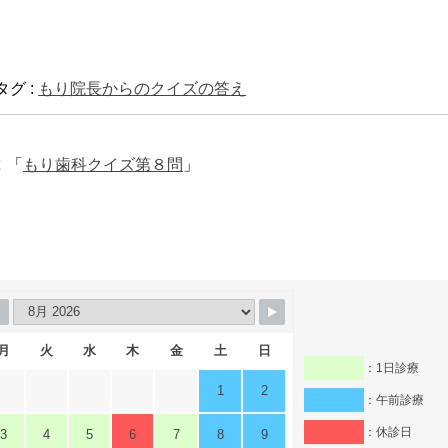
タグ :
もり院長からのクイズの答え
「
もり歯科クイズ第８問
」
月
火
水
木
金
土
日
：1日診療
1
2
：午前診療
：休診日
3
4
5
6
7
8
9