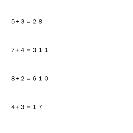
５+３＝２８
７+４＝３１１
８+２＝６１０
４+３＝１７