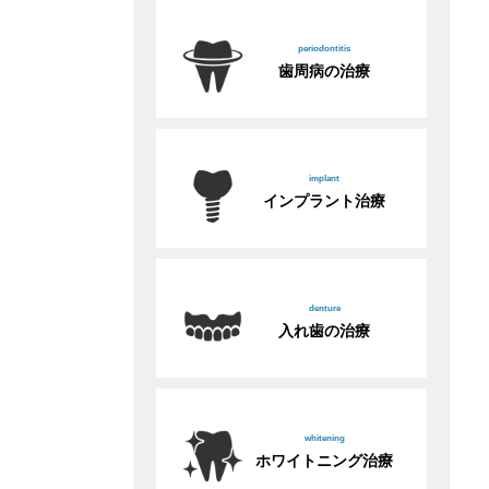
periodontitis
歯周病の治療
implant
インプラント治療
denture
入れ歯の治療
whitening
ホワイトニング治療