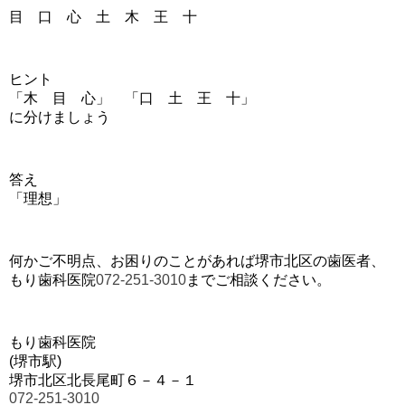
目 口 心 土 木 王 十
ヒント
「木 目 心」 「口 土 王 十」
に分けましょう
答え
「理想」
何かご不明点、お困りのことがあれば堺市北区の歯医者、
もり歯科医院
072-251-3010
までご相談ください。
もり歯科医院
(堺市駅)
堺市北区北長尾町６－４－１
072-251-3010