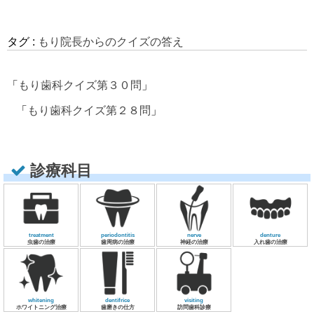
タグ :
もり院長からのクイズの答え
「
もり歯科クイズ第３０問
」
「
もり歯科クイズ第２８問
」
診療科目
treatment
periodontitis
nerve
denture
虫歯の治療
歯周病の治療
神経の治療
入れ歯の治療
whitening
dentifrice
visiting
ホワイトニング治療
歯磨きの仕方
訪問歯科診療