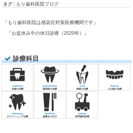
タグ :
もり歯科医院ブログ
「
もり歯科医院は感染症対策医療機関です
」
「
お盆休み中の休日診療（2020年）
」
診療科目
treatment
periodontitis
nerve
denture
虫歯の治療
歯周病の治療
神経の治療
入れ歯の治療
whitening
dentifrice
visiting
ホワイトニング治療
歯磨きの仕方
訪問歯科診療