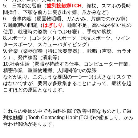
5. 日常的な習癖（
歯列接触癖TCH
、頬杖、スマホの長時
間操作、下顎を前方に突き出す癖、爪かみなど）
6. 食事内容（硬固物咀嚼、ガムかみ、片側でのかみ癖）
7. 睡眠時の問題（
はぎしり
、睡眠不足、高い枕や固い枕の
使用、就寝時の姿勢（うつぶせ寝）、手枕や腕枕
8.スポーツ（コンタクトスポーツ、球技スポーツ、ウイン
タースポーツ、スキューバダイビング）
9. 音楽（楽器演奏（特に吹奏楽器）、歌唱（声楽、カラオ
ケ）、発声練習（演劇等）
10.社会生活（緊張が持続する仕事、コンピューター作業、
精密作業、重量物運搬、人間関係での緊張
などがあり、このような要因の一つ一つは大きなリスクで
はないですが、要因が多数集まることによって、症状を起
こすほどの原因となります。
これらの要因の中でも歯科医院で改善可能なものとして歯
列接触癖（Tooth Contacting Habit (TCH))や歯ぎしり、かみ
合わせ関係があります。