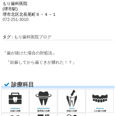
もり歯科医院
(堺市駅)
堺市北区北長尾町６－４－１
072-251-3010
タグ :
もり歯科医院ブログ
「
歯が抜けた場合の対処法
」
「
妊娠してから歯ぐきが腫れた！？
」
診療科目
treatment
periodontitis
nerve
denture
虫歯の治療
歯周病の治療
神経の治療
入れ歯の治療