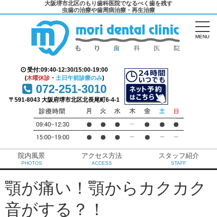
大阪堺市北区のもり歯科医院でなるべく歯を残す
虫歯の治療や歯周病治療・再生治療
MENU
受付:09:40-12:30/15:00-19:00
(
木曜休診
・
土日午前診療のみ
)
072-251-3010
〒591-8043 大阪府堺市北区北長尾町6-4-1
院内風景
アクセス方法
スタッフ紹介
PHOTOS
ACCESS
STAFF
顎が痛い！顎からカクカク
音がする？！