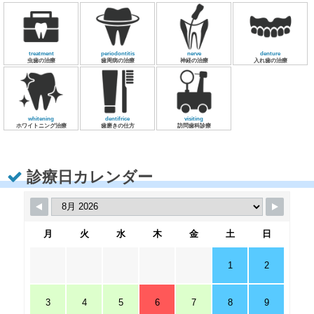
treatment
periodontitis
nerve
denture
虫歯の治療
歯周病の治療
神経の治療
入れ歯の治療
whitening
dentifrice
visiting
ホワイトニング治療
歯磨きの仕方
訪問歯科診療
診療日カレンダー
月
火
水
木
金
土
日
1
2
3
4
5
6
7
8
9