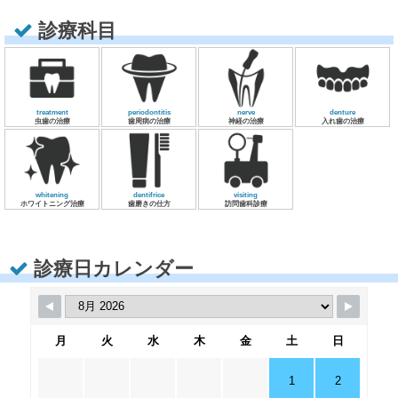
診療科目
treatment
periodontitis
nerve
denture
虫歯の治療
歯周病の治療
神経の治療
入れ歯の治療
whitening
dentifrice
visiting
ホワイトニング治療
歯磨きの仕方
訪問歯科診療
診療日カレンダー
月
火
水
木
金
土
日
1
2