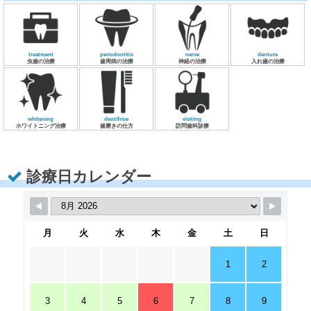
treatment
periodontitis
nerve
denture
虫歯の治療
歯周病の治療
神経の治療
入れ歯の治療
whitening
dentifrice
visiting
ホワイトニング治療
歯磨きの仕方
訪問歯科診療
診療日カレンダー
月
火
水
木
金
土
日
1
2
3
4
5
6
7
8
9