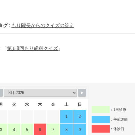
タグ :
もり院長からのクイズの答え
「
第６8回もり歯科クイズ
」
月
火
水
木
金
土
日
：1日診療
1
2
：午前診療
：休診日
3
4
5
6
7
8
9