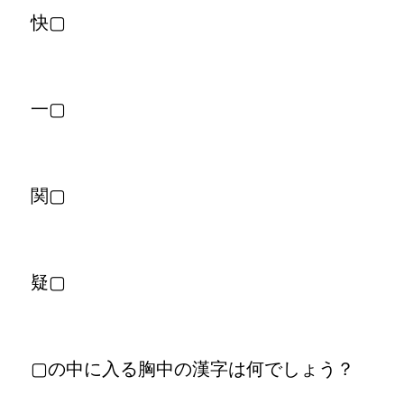
快▢
一▢
関▢
疑▢
▢の中に入る胸中の漢字は何でしょう？