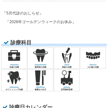
「
5月代診のおしらせ
」
「
2026年ゴールデンウィークのお休み
」
診療科目
treatment
periodontitis
nerve
denture
虫歯の治療
歯周病の治療
神経の治療
入れ歯の治療
whitening
dentifrice
visiting
ホワイトニング治療
歯磨きの仕方
訪問歯科診療
診療日カレンダー