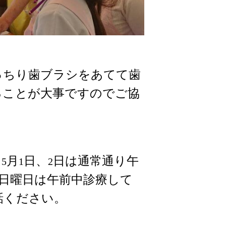
っちり歯ブラシをあてて歯
ることが大事ですのでご協
。
月
日、
日は通常通り午
5
1
2
日曜日は午前中診療して
話ください。